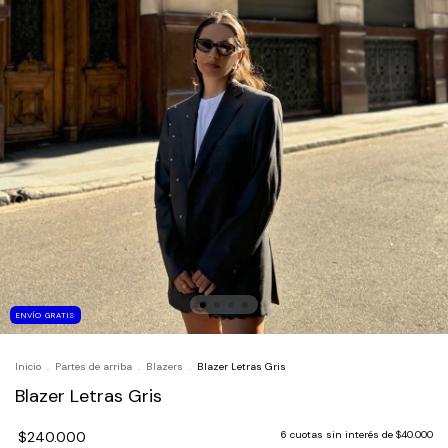
ENVÍO GRATIS
Inicio
.
Partes de arriba
.
Blazers
.
Blazer Letras Gris
Blazer Letras Gris
$240.000
6
cuotas sin interés de
$40.000