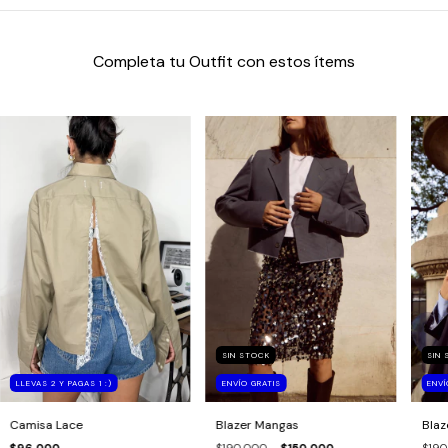
Completa tu Outfit con estos ítems
SIN STOCK
SIN
LLEVAS 2 Y PAGAS 1 :)
ENVÍO GRATIS
ENVÍ
Camisa Lace
Blazer Mangas
Blaz
$96.000
$190.000
$150.000
$190