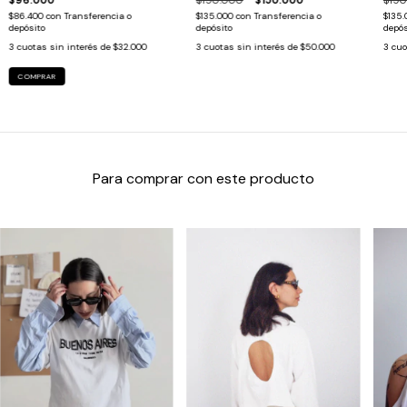
$86.400
con
Transferencia o
$135.000
con
Transferencia o
$135
depósito
depósito
depós
3
cuotas sin interés de
$32.000
3
cuotas sin interés de
$50.000
3
cuo
COMPRAR
Para comprar con este producto