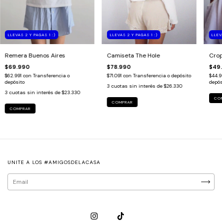
LLEVAS 2 Y PAGAS 1 :)
LLEVAS 2 Y PAGAS 1 :)
LLEV
Remera Buenos Aires
Camiseta The Hole
Crop
$69.990
$78.990
$49
$62.991
con
Transferencia o
$71.091
con
Transferencia o depósito
$44.9
depósito
depós
3
cuotas sin interés de
$26.330
3
cuotas sin interés de
$23.330
CO
COMPRAR
COMPRAR
UNITE A LOS #AMIGOSDELACASA