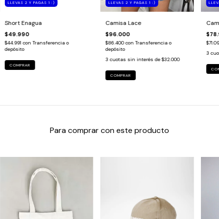
LLEVAS 2 Y PAGAS 1 :)
LLEV
LLEVAS 2 Y PAGAS 1 :)
Camisa Lace
Cami
Short Enagua
$96.000
$78
$49.990
$86.400
con
Transferencia o
$71.0
$44.991
con
Transferencia o
depósito
depósito
3
cuo
3
cuotas sin interés de
$32.000
COMPRAR
CO
COMPRAR
Para comprar con este producto