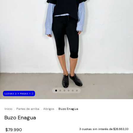
LLEVAS 2 Y PAGAS 1 :)
Inicio
.
Partes de arriba
.
Abrigos
.
Buzo Enagua
Buzo Enagua
$79.990
3
cuotas sin interés de
$26.663,33