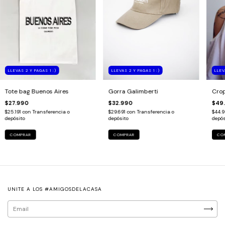
LLEVAS 2 Y PAGAS 1 :)
LLEVAS 2 Y PAGAS 1 :)
LLEV
Tote bag Buenos Aires
Gorra Galimberti
Crop
$27.990
$32.990
$49
$25.191
con
Transferencia o
$29.691
con
Transferencia o
$44.9
depósito
depósito
depós
COMPRAR
COMPRAR
CO
UNITE A LOS #AMIGOSDELACASA