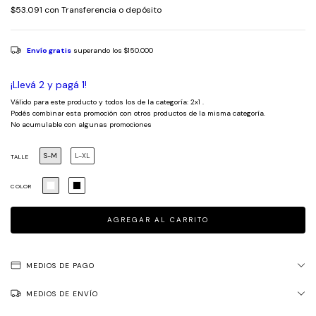
$53.091
con
Transferencia o depósito
Envío gratis
superando los
$150.000
¡Llevá 2 y pagá 1!
Válido para este producto y todos los de la categoría: 2x1 .
Podés combinar esta promoción con otros productos de la misma categoría.
No acumulable con algunas promociones
S-M
L-XL
TALLE
COLOR
MEDIOS DE PAGO
MEDIOS DE ENVÍO