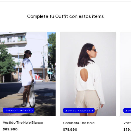
Completa tu Outfit con estos ítems
LLEVAS 2 Y PAGAS 1 :)
LLEVAS 2 Y PAGAS 1 :)
LLEV
Vestido The Hole Blanco
Camiseta The Hole
Vest
$69.990
$78.990
$79