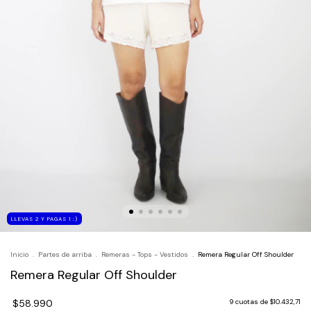
LLEVAS 2 Y PAGAS 1 :)
Inicio
.
Partes de arriba
.
Remeras - Tops - Vestidos
.
Remera Regular Off Shoulder
Remera Regular Off Shoulder
$58.990
9
cuotas de
$10.432,71