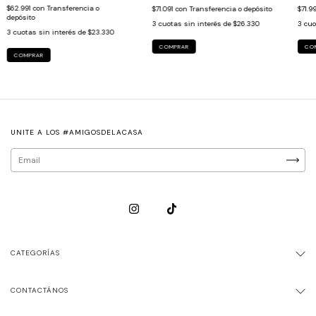
$62.991
con
Transferencia o
$71.091
con
Transferencia o depósito
$71.9
depósito
3
cuotas sin interés de
$26.330
3
cuo
3
cuotas sin interés de
$23.330
COMPRAR
CO
COMPRAR
UNITE A LOS #AMIGOSDELACASA
CATEGORÍAS
CONTACTÁNOS